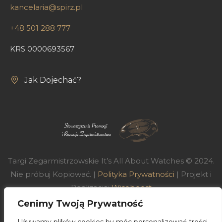
kancelaria@spirz.pl
+48 501 288 777
KRS 0000693567
Jak Dojechać?
Targi Zegarmistrzowskie It’s All About Watches © 2024.
Nie próbuj Kopiować. |
Polityka Prywatności
| Projekt i
Realizacja:
Wiseboost
Cenimy Twoją Prywatność